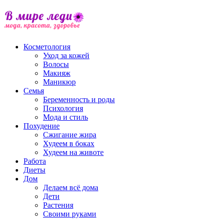
Косметология
Уход за кожей
Волосы
Макияж
Маникюр
Семья
Беременность и роды
Психология
Мода и стиль
Похудение
Сжигание жира
Худеем в боках
Худеем на животе
Работа
Диеты
Дом
Делаем всё дома
Дети
Растения
Своими руками