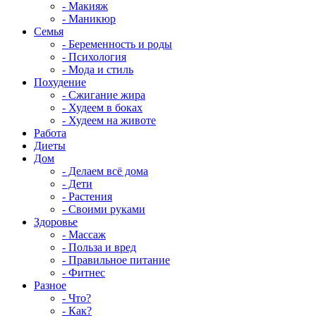
- Макияж
- Маникюр
Семья
- Беременность и роды
- Психология
- Мода и стиль
Похудение
- Сжигание жира
- Худеем в боках
- Худеем на животе
Работа
Диеты
Дом
- Делаем всё дома
- Дети
- Растения
- Своими руками
Здоровье
- Массаж
- Польза и вред
- Правильное питание
- Фитнес
Разное
- Что?
- Как?