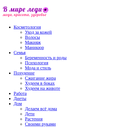
Косметология
Уход за кожей
Волосы
Макияж
Маникюр
Семья
Беременность и роды
Психология
Мода и стиль
Похудение
Сжигание жира
Худеем в боках
Худеем на животе
Работа
Диеты
Дом
Делаем всё дома
Дети
Растения
Своими руками