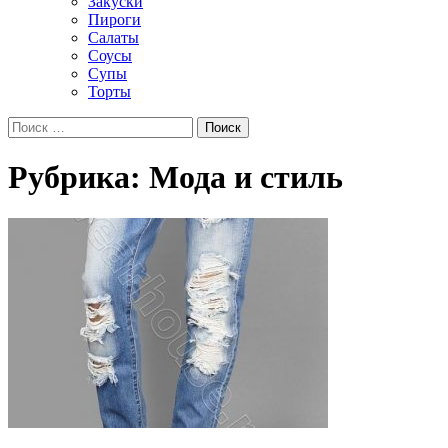
Закуски
Пироги
Салаты
Соусы
Супы
Торты
Рубрика: Мода и стиль