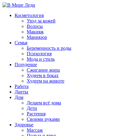
Косметология
Уход за кожей
Волосы
Макияж
Маникюр
Семья
Беременность и роды
Психология
Мода и стиль
Похудение
Сжигание жира
Худеем в боках
Худеем на животе
Работа
Диеты
Дом
Делаем всё дома
Дети
Растения
Своими руками
Здоровье
Массаж
Польза и вред