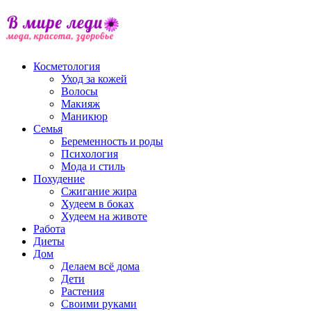
Косметология
Уход за кожей
Волосы
Макияж
Маникюр
Семья
Беременность и роды
Психология
Мода и стиль
Похудение
Сжигание жира
Худеем в боках
Худеем на животе
Работа
Диеты
Дом
Делаем всё дома
Дети
Растения
Своими руками