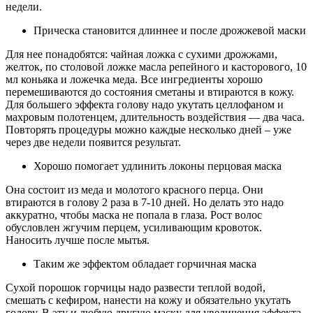
недели.
Прическа становится длиннее и после дрожжевой маски
Для нее понадобятся: чайная ложка с сухими дрожжами,
желток, по столовой ложке масла репейного и касторового, 10
мл коньяка и ложечка меда. Все ингредиенты хорошо
перемешиваются до состояния сметаны и втираются в кожу.
Для большего эффекта голову надо укутать целлофаном и
махровым полотенцем, длительность воздействия — два часа.
Повторять процедуры можно каждые несколько дней – уже
через две недели появится результат.
Хорошо помогает удлинить локоны перцовая маска
Она состоит из меда и молотого красного перца. Они
втираются в голову 2 раза в 7-10 дней. Но делать это надо
аккуратно, чтобы маска не попала в глаза. Рост волос
обусловлен жгучим перцем, усиливающим кровоток.
Наносить лучше после мытья.
Таким же эффектом обладает горчичная маска
Сухой порошок горчицы надо развести теплой водой,
смешать с кефиром, нанести на кожу и обязательно укутать
голову. В эту и любую другую маску для увеличения эффекта