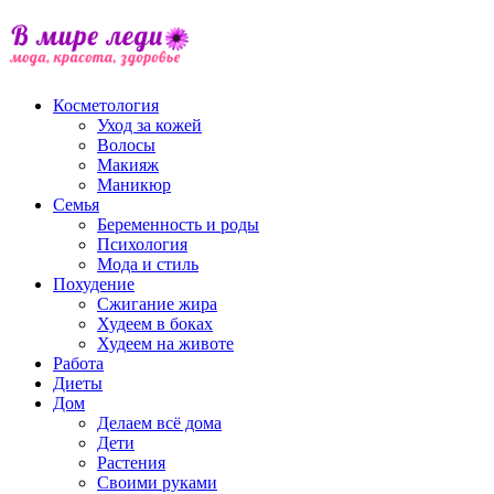
Косметология
Уход за кожей
Волосы
Макияж
Маникюр
Семья
Беременность и роды
Психология
Мода и стиль
Похудение
Сжигание жира
Худеем в боках
Худеем на животе
Работа
Диеты
Дом
Делаем всё дома
Дети
Растения
Своими руками