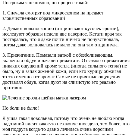
По срокам я не помню, но процесс такой:
1. Сначала смотрят под микроскопом на предмет
злокачественных образований
2. Делают кольпоскопию (отщипывают кусочек эрозии),
исследуют образцы недели две наверное. Кстати врач так
постаралась, что я даже почти ничего не почувствовала,
потом даже волновалась не мало ли она там отщипнула.
3. Прижигание. Помазали ваткой с обезболивающим,
включили обдув и начали прижигать. От самого прижигания
никаких ощущений кроме тепла (иногда сильного тепла) не
было, ну и запах жженой кожи, если кто курицу обжигал —
то это именно тот аромат Самые не приятные ощущения
доставлял обдув, когда дуют на слизистую это реально
противно.
Но боли не было!
Я ушла такая довольная, потому что очень не люблю когда
надо мной висит какое-то незаконченное дело, тем более, что
моя подруга когда-то давно лечилась очень дорогими
лекарствами — у нее на первом этапе обследования эрозии