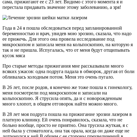
сама, прижигают ее с 23 лет. Видимо с этого момента я и
перестала придавать значение этому заболеванию, а зря!
Года в 24 я пошла обследоваться перед запланированной
беременностью и врач, увидев мою эрозию, сказала, что надо
ее прижечь. Для этого она провела исследование под
микроскопом и записала меня на кольпоскопию, на которую я
так и не пришла. Испугалась, что от меня будут отщипывать
кусок мяса
Про старые методы прижигания мне рассказывали много
всяких ужасов: одна подруга падала в обморок, другая от боли
обливалась холодным потом. Меня это очень пугало.
В 26 лет, после родов, я конечно же тоже пошла к гинекологу,
меня посмотрели под микроскопом и записали на
кольпоскопию. Я струсила опять, да и с новорожденным
много хлопот, в общем отговорок найти можно много.
В 28 лет моя подруга пошла на прижигание эрозии лазером в
платную клинику. Ей очень понравилось, сказала, что не
больно вообще, просто не приятно. Она трусиха жуткая, я с
ней была у стоматолога, она так орала, когда он даже еще не
дотронулся к ней В общем с ее стороны преувеличений в