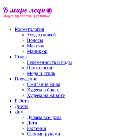
Косметология
Уход за кожей
Волосы
Макияж
Маникюр
Семья
Беременность и роды
Психология
Мода и стиль
Похудение
Сжигание жира
Худеем в боках
Худеем на животе
Работа
Диеты
Дом
Делаем всё дома
Дети
Растения
Своими руками