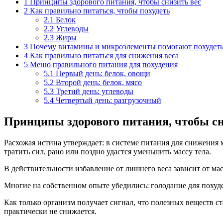
1
Принципы здорового питания, чтобы снизить вес
2
Как правильно питаться, чтобы похудеть
2.1
Белок
2.2
Углеводы
2.3
Жиры
3
Почему витамины и микроэлементы помогают похудет
4
Как правильно питаться для снижения веса
5
Меню правильного питания для похудения
5.1
Первый день: белок, овощи
5.2
Второй день: белок, мясо
5.3
Третий день: углеводы
5.4
Четвертый день: разгрузочный
Принципы здорового питания, чтобы сн
Расхожая истина утверждает: в системе питания для снижения м
тратить сил, рано или поздно удастся уменьшить массу тела.
В действительности избавление от лишнего веса зависит от ма
Многие на собственном опыте убедились: голодание для похуд
Как только организм получает сигнал, что полезных веществ с
практически не снижается.