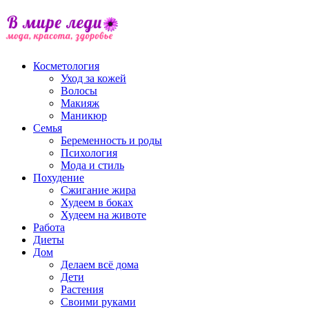
Косметология
Уход за кожей
Волосы
Макияж
Маникюр
Семья
Беременность и роды
Психология
Мода и стиль
Похудение
Сжигание жира
Худеем в боках
Худеем на животе
Работа
Диеты
Дом
Делаем всё дома
Дети
Растения
Своими руками